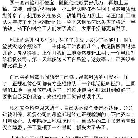
买一套吊篮可不便宜，随随便便就要好几万，再加上运
输、安装、维修这些费用，小工程队哪扛得住啊！吊篮租赁就
划算多了，想用多久租多久，钱能用在刀刃上。老王他们工程
队去年接了个外墙翻新的话，算下来租吊篮比买省了将近一半
的钱，省下的钱给工人们发了奖金，大家干活都更有劲了。
地上的活儿时多时少，买多了浪费，买少了不够用。租吊
篮就没这个烦恼了——主体施工时多租几台，收尾阶段再退掉
几台，灵活得很。上个月我们工地突然要赶工期，一个电话打
给租赁公司，第二天就多送来五台吊篮，这效率，自己买设备
哪比得上？
自己买的吊篮出问题得自己修，吊篮租赁的可就不一样
了。正规租赁公司都有专业维修队，一个电话随叫随到。上周
我们工地一台吊篮电机坏了，维修师傅两小时就赶到修好了，
要搁自己买的设备，光找维修工就得耽误半天。
现在安全检查越来越严，自己买的设备要是不达标，分分
钟被叫停。租赁公司的吊篮都是经过正规检测的，证件齐全，
用着放心。去年隔壁工地就吃过亏，自己买的二手吊篮被查出
安全隐患，停工整顿了一个星期，损失大了去了。