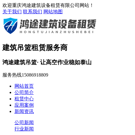
欢迎重庆鸿途建筑设备租赁有限公司网站！
关于我们
联系我们
网站地图
建筑吊篮租赁服务商
鸿途建筑吊篮· 让高空作业稳如泰山
服务热线
15086918809
网站首页
公司简介
租赁中心
应用案例
新闻资讯
公司新闻
行业新闻